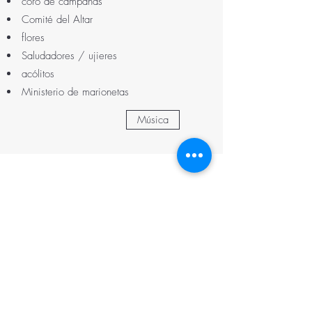
coro de campanas
Comité del Altar
flores
Saludadores / ujieres
acólitos
Ministerio de marionetas
Música
Iglesia Unida de Cristo de San
Esteban
#SSPerkasie
Contact
Office@thessperkasie.org
215-257-6460